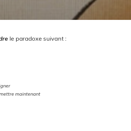
dre
le paradoxe suivant :
igner
y mettre maintenant