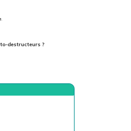
e
.
to-destructeurs ?