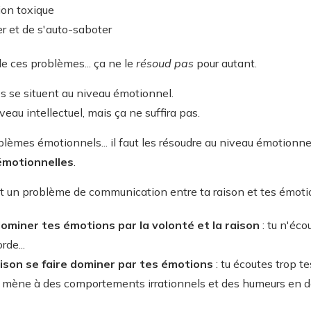
ion toxique
er et de s'auto-saboter
de ces problèmes... ça ne le
résoud
pas
pour autant.
s se situent au niveau émotionnel.
eau intellectuel, mais ça ne suffira pas.
èmes émotionnels... il faut les résoudre au niveau émotionnel.
émotionnelles
.
st un problème de communication entre ta raison et tes émoti
dominer tes émotions par la volonté et la raison
: tu n'éc
rde...
aison se faire dominer par tes émotions
: tu écoutes trop te
e mène à des comportements irrationnels et des humeurs en den