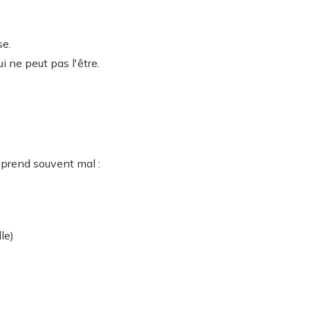
se.
i ne peut pas l'être.
y prend souvent mal :
le)