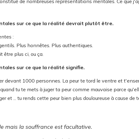
onstitué de nombreuses représentations mentales. Ce que j'
ales sur ce que la réalité devrait plutôt être.
entes :
gentils. Plus honnêtes. Plus authentiques.
 être plus ci, ou ça.
ales sur ce que la réalité signifie.
r devant 1000 personnes. La peur te tord le ventre et t'enserr
s quand tu te mets à juger ta peur comme mauvaise parce qu'elle
ger et ... tu rends cette peur bien plus douloureuse à cause de 
le mais la souffrance est facultative.