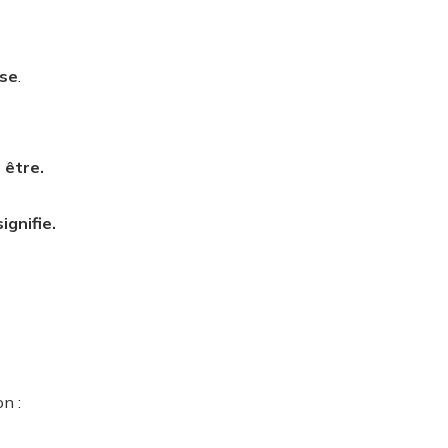
use
.
 être.
ignifie.
n :