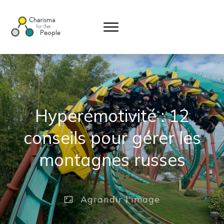
Hyperémotivité : 12
conseils pour gérer les
montagnes russes
Agrandir
l'image