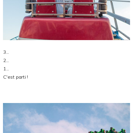
3...
2...
1...
C'est parti !