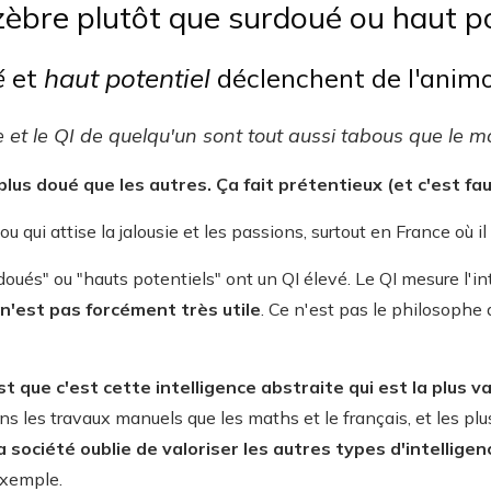
zèbre plutôt que surdoué ou haut po
é
et
haut potentiel
déclenchent de l'animos
ce et le QI de quelqu'un sont tout aussi tabous que le m
us doué que les autres. Ça fait prétentieux (et c'est fau
ou qui attise la jalousie et les passions, surtout en France où il
ués" ou "hauts potentiels" ont un QI élevé. Le QI mesure l'int
 n'est pas forcément très utile
. Ce n'est pas le philosophe 
'est que c'est cette intelligence abstraite qui est la plus 
ns les travaux manuels que les maths et le français, et les pl
a société oublie de valoriser les autres types d'intelligen
exemple.