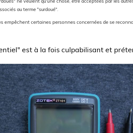
rdoués" ne veulent qu'une chose, être acceptées par les autre
associés au terme "surdoué".
rmes empêchent certaines personnes concernées de se reconnai
tiel" est à la fois culpabilisant et prét