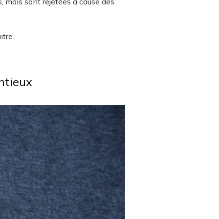
s, mais sont rejetées à cause des
tre.
entieux