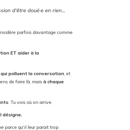
ion d'être doué·e en rien...
 considère parfois davantage comme
tion ET aider à la
s qui polluent la conversation
, et
iens de faire là, mais
à chaque
ants
. Tu vois où on arrive.
l désigne.
parce qu'il leur parait trop