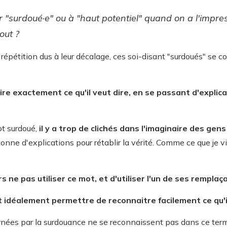
surdoué·e" ou à "haut potentiel" quand on a l'impress
out ?
 répétition dus à leur décalage, ces soi-disant "surdoués" se
re exactement ce qu'il veut dire, en se passant d'explica
ot surdoué,
il y a trop de clichés dans l'imaginaire des gen
tonne d'explications pour rétablir la vérité. Comme ce que je v
urs ne pas utiliser ce mot, et d'utiliser l'un de ses remplaç
t idéalement permettre de reconnaitre facilement ce qu'i
ées par la surdouance ne se reconnaissent pas dans ce terme 