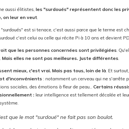
e aussi élitistes,
les "surdoués" représentent donc les pri
, on leur en veut
.
 "surdoués" est si tenace, c'est aussi parce que le terme est ch
 surdoué c'est celui ou celle qui récite Pi à 10 ans et devient 
roit que les personnes concernées sont privilégiées
. Qu'e
.
Mais elles ne sont pas meilleures. Juste différentes
.
ent mieux, c'est vrai. Mais pas tous, loin de là
. Et surtout
ot d'inconvénients
: notamment un cerveau qui ne s'arrête p
ations sociales, des émotions à fleur de peau...
Certains réuss
sionnellement :
leur intelligence est tellement décalée et leur
 système.
c'est que le mot "surdoué" ne fait pas son boulot.