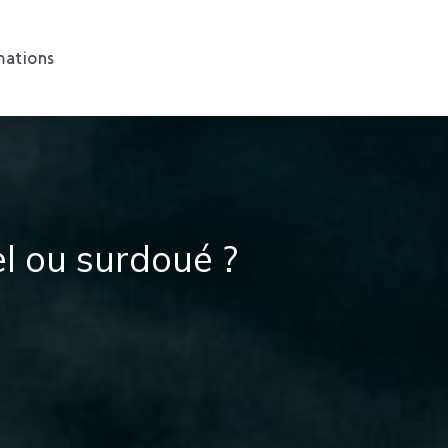
ations
l ou surdoué ?