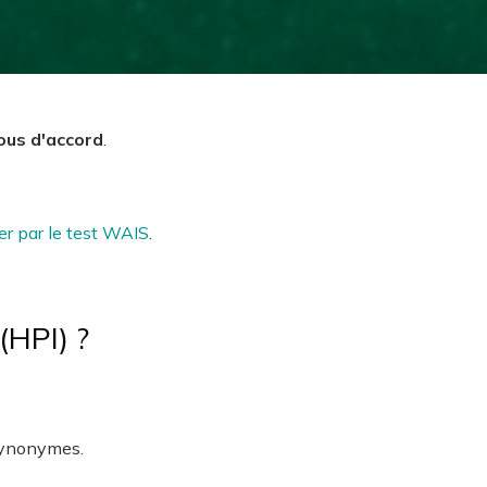
ous d'accord
.
er par le test WAIS
.
(HPI) ?
 synonymes.