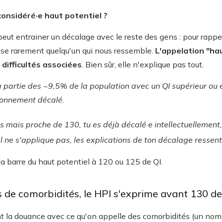
considéré·e haut potentiel ?
peut entrainer un décalage avec le reste des gens :
pour rapp
ise rarement quelqu'un qui nous ressemble.
L'appelation "ha
 difficultés associées
. Bien sûr, elle n'explique pas tout.
jà partie des ~9,5% de la population avec un QI supérieur ou 
ionnement décalé.
us mais proche de 130, tu es déjà décalé·e intellectuellemen
el ne s'applique pas, les explications de ton décalage resse
la barre du haut potentiel à 120 ou 125 de QI.
s de comorbidités, le HPI s'exprime avant 130 de
la douance avec ce qu'on appelle des comorbidités (un nom jo