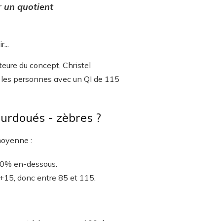
r
un quotient
...
uteure du concept, Christel
r les personnes avec un QI de 115
 surdoués - zèbres ?
 moyenne :
 50% en-dessous.
0+15, donc entre 85 et 115.