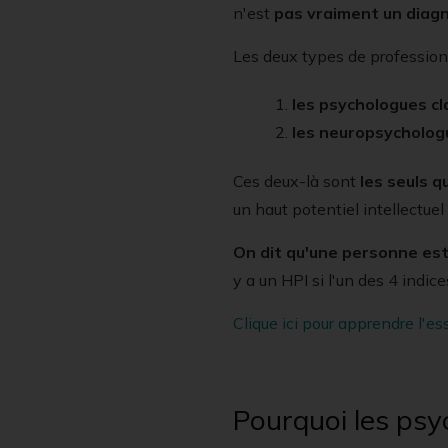
n'est
pas vraiment un diagn
Les deux types de professionn
les psychologues cl
les neuropsycholog
Ces deux-là sont
les seuls q
un haut potentiel intellectuel 
On dit qu'une personne est
y a un HPI si l'un des 4 indi
Clique ici pour apprendre l'ess
Pourquoi les psyc