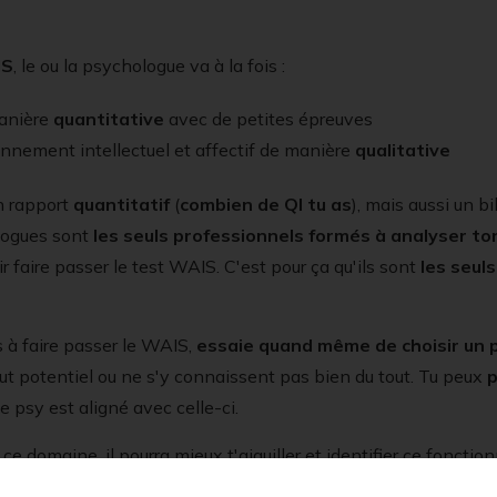
IS
, le ou la psychologue va à la fois :
manière
quantitative
avec de petites épreuves
onnement intellectuel et affectif de manière
qualitative
un rapport
quantitatif
(
combien de QI tu as
), mais aussi un b
logues sont
les seuls professionnels
formés à analyser t
 faire passer le test WAIS. C'est pour ça qu'ils sont
les seul
s à faire passer le WAIS,
essaie quand même de choisir un ps
ut potentiel ou ne s'y connaissent pas bien du tout. Tu peux
p
e psy est aligné avec celle-ci.
e domaine, il pourra mieux t'aiguiller et identifier ce foncti
u passes le test dans le but de détecter un HPI,
il serait domm