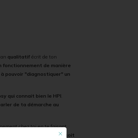
ilan
qualitatif
écrit de ton
on fonctionnement de manière
s à pouvoir "diagnostiquer" un
y qui connait bien le HPI
.
arler de ta démarche au
onnement chez toi en te faisant
age que le psychologue ne soit