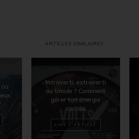
ARTICLES SIMILAIRES :
Introverti, extraverti
r où
ou timide ? Comment
ieux
gérer ton énergie
?
sociale
LIRE L'ARTICLE