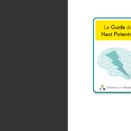
pas compétent sur ce suje
Maintenant, tu t
Où trouver un psy p
Comment trouver un 
En quoi consiste le
J’ai passé le test W