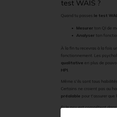
test WAIS ?
Quand tu passes
le test WA
Mesurer
ton QI de 
Analyser
ton foncti
À la fin tu recevras à la fois 
fonctionnement. Les psycho
qualitative
en plus de pouvoir
HPI
.
Même s'ils sont tous habilité
Certains ne croient pas au ha
préalable
pour t'assurer que l
Si le psy est compétent dans c
passer le test. Parce que si t