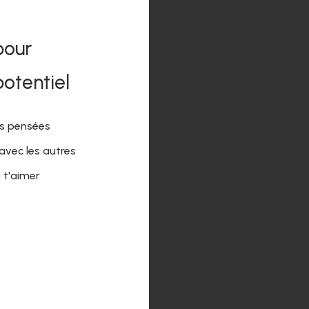
pour
potentiel
uver un ici :
es pensées
vec les autres
sujet :
 t'aimer