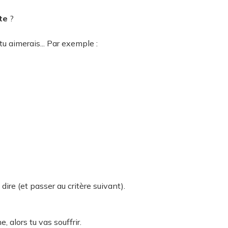
te
?
u aimerais... Par exemple :
e dire (et passer au critère suivant).
, alors tu vas souffrir.