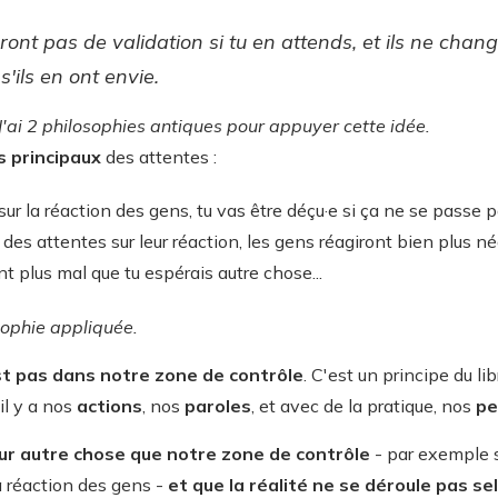
ont pas de validation si tu en attends, et ils ne change
'ils en ont envie.
J'ai 2 philosophies antiques pour appuyer cette idée.
s principaux
des attentes :
 sur la réaction des gens, tu vas être déçu·e si ça ne se passe
 des attentes sur leur réaction, les gens réagiront bien plus n
nt plus mal que tu espérais autre chose...
sophie appliquée.
st pas dans notre zone de contrôle
. C'est un principe du lib
il y a nos
actions
, nos
paroles
, et avec de la pratique, nos
pe
ur autre chose que notre zone de contrôle
- par exemple s
la réaction des gens -
et que
la réalité ne se déroule pas s